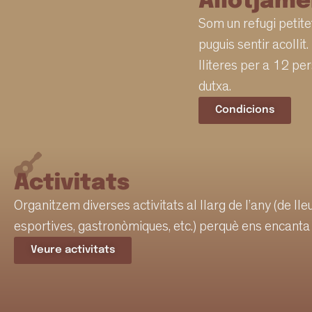
Allotjame
Som un refugi petitet
puguis sentir acoll
lliteres per a 12 pe
dutxa.
Condicions
Activitats
Organitzem diverses activitats al llarg de l’any (de lleu
esportives, gastronòmiques, etc.) perquè ens encanta v
Veure activitats