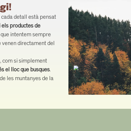
gi!
n cada detall està pensat
i els productes de
xò que intentem sempre
e venen directament del
ó, com si simplement
és el lloc que busques
.
de les muntanyes de la