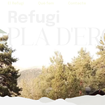
El Refugi
Què fem
Contacte
Refugi
Pla d'E