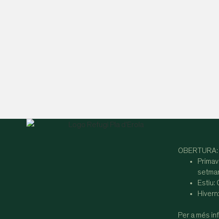
OBERTURA:
Primav
setman
Estiu:
Hivern
Per a més inf