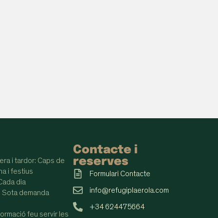
Contacte i
reserves
era i tardor: Caps de
a i festius
Formulari Contacte
 Cada dia
info@refugiplaerola.com
: Sota demanda
+34 624475664
ormació feu servir les