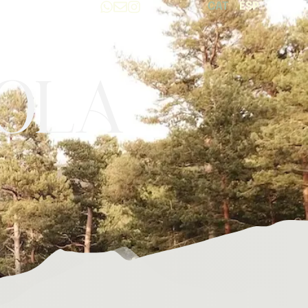
CAT
ESP
rola