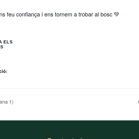
ns feu confiança i ens tornem a trobar al bosc 💚
A ELS
LS
ció:
ana 1)