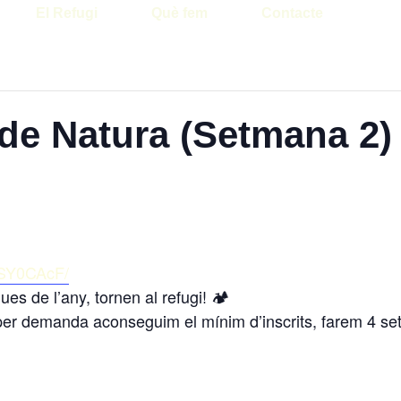
El Refugi
Què fem
Contacte
 de Natura (Setmana 2)
jSY0CAcF/
es de l’any, tornen al refugi! 🏕
per demanda aconseguim el mínim d’inscrits, farem 4 se