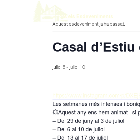
« Tots els Esdeveniments
Aquest esdeveniment ja ha passat.
Casal d’Estiu
juliol 6
-
juliol 10
https://www.instagram.com/p/DXE
Les setmanes més intenses i boniqu
💥Aquest any ens hem animat i si 
– Del 29 de juny al 3 de juliol
– Del 6 al 10 de juliol
– Del 13 al 17 de juliol